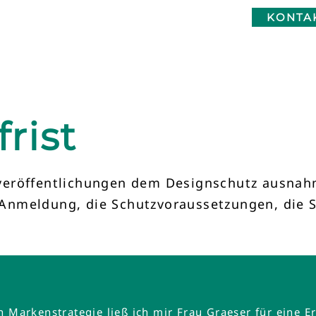
KONTA
rist
veröffentlichungen dem Designschutz ausnah
ie Anmeldung, die Schutzvoraussetzungen, di
en Markenstrategie ließ ich mir Frau Graeser für ein