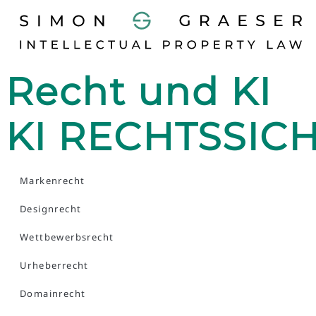
Recht und KI
KI RECHTSSIC
Markenrecht
Designrecht
Wettbewerbsrecht
Urheberrecht
Domainrecht