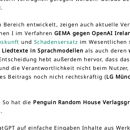
.
 Bereich entwickelt, zeigen auch aktuelle V
hen I im Verfahren
GEMA gegen OpenAI
Irela
uskunft
und
Schadensersatz
im Wesentlichen 
 Liedtexte in Sprachmodellen
als auch deren
 Entscheidung hebt außerdem hervor, dass das
und die Verantwortlichkeit nicht beim Nutzer
s Beitrags noch nicht rechtskräftig (
LG Münch
 So hat die
Penguin Random House Verlagsg
.
atGPT auf einfache Eingaben Inhalte aus We