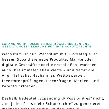
51
TAGE
HIER GEHT’S ZUM SCHNELLCHECK
→
EXPANDING IP POSSIBILITIES: MÖGLICHKEITEN UND
GESTALTUNGSSPIELRÄUME FÜR IHRE SCHUTZRECHTE
Wachstum ist gut. Wachstum mit IP-Strategie ist
besser. Sobald Sie neue Produkte, Märkte oder
digitale Geschäftsmodelle erschließen, wachsen
auch Ihre immateriellen Werte – und damit die
Angriffsfläche: Nachahmer, Wettbewerber,
Investorenprüfungen, Lizenzfragen, Marken- und
Patentrückfragen.
Deshalb bedeutet „Expanding IP Possibilities“ nicht,
„um jeden Preis mehr Schutzrechte“ zu generieren.
Vielmehr geht es darum, in den jeweils