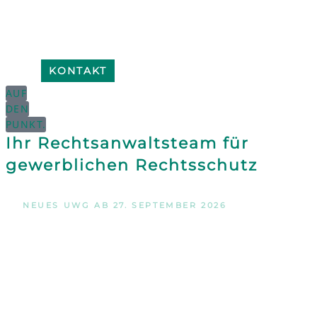
KONTAKT
AUF
DEN
PUNKT.
Ihr Rechtsanwaltsteam für
gewerblichen Rechtsschutz
NEUES UWG AB 27. SEPTEMBER 2026
Ihre grüne Werbung könnte bald
abgemahnt werden.
NUR NOCH