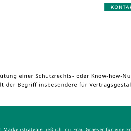
KONTA
gütung einer Schutzrechts- oder Know-how-Nu
lt der Begriff insbesondere für Vertragsgest
en Markenstrategie ließ ich mir Frau Graeser für ein