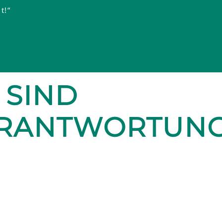
t!“
 SIND
ERANTWORTUN