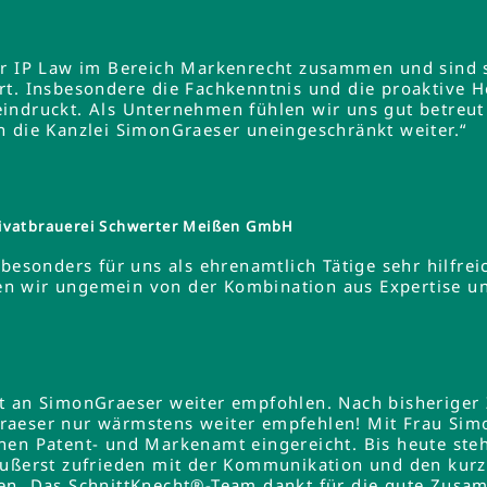
er IP Law im Bereich Markenrecht zusammen und sind s
rt. Insbesondere die Fachkenntnis und die proaktive 
indruckt. Als Unternehmen fühlen wir uns gut betreut
n die Kanzlei SimonGraeser uneingeschränkt weiter.“
ivatbrauerei Schwerter Meißen GmbH
besonders für uns als ehrenamtlich Tätige sehr hilfreic
ieren wir ungemein von der Kombination aus Expertise 
lt an SimonGraeser weiter empfohlen. Nach bisheriger
raeser nur wärmstens weiter empfehlen! Mit Frau Si
hen Patent- und Markenamt eingereicht. Bis heute steh
äußerst zufrieden mit der Kommunikation und den kurz
en. Das SchnittKnecht®-Team dankt für die gute Zusa