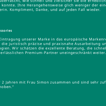
errascht, wie schnell und zielsicher sie die erheblich
 konnte. Ihre Herangehensweise glich weniger der ein
rin. Kompliment, Danke, und auf jeden Fall wieder.
ssories
 Eintragung unserer Marke in das europäische Markenre
e die juristisch präzise und praxisnahe Ausarbeitung u
gien. Wir schätzen die exzellente Beratung, die schne
verlässlichen Premium-Partner uneingeschränkt weiter
r 2 Jahren mit Frau Simon zusammen und sind sehr zuf
ehoben.“