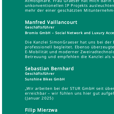
Atmosphäre. Frau Graeser hat mich darin üb
unkonventionellen IP Projekts ausleuchten
mehr der einer geschätzten Mitunternehme
Manfred Vaillancourt
Geschäftsführer
Bromio GmbH – Social Network and Luxury Acce
Die Kanzlei SimonGraeser hat uns bei der
professionell begleitet. Ebenso überzeugt
E-Mobilität und moderner Zweiradtechnolo
Betreuung und empfehlen die Kanzlei als 
Sebastian Bernhard
Geschäftsführer
Sunshine Bikes GmbH
„Wir arbeiten bei der STUR GmbH seit übe
erreichbar – wir fühlen uns hier gut aufg
(Januar 2025)
Filip Mierzwa