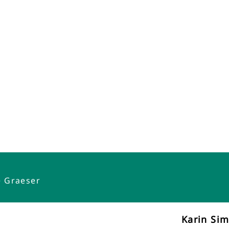
e Graeser
Karin Si