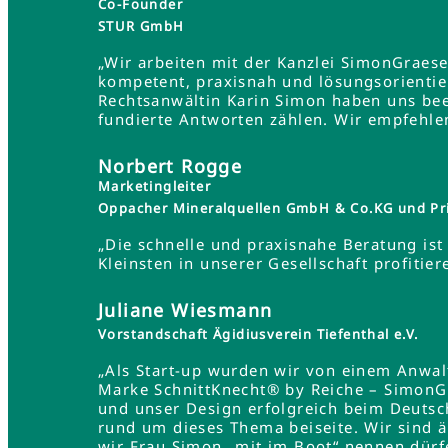
Co-Founder
STUR GmbH
„Wir arbeiten mit der Kanzlei SimonGraes
kompetent, praxisnah und lösungsorientie
Rechtsanwältin Karin Simon haben uns bee
fundierte Antworten zählen. Wir empfehle
Norbert Rogge
Marketingleiter
Oppacher Mineralquellen GmbH & Co.KG und Pr
„Die schnelle und praxisnahe Beratung ist 
Kleinsten in unserer Gesellschaft profit
Juliane Wiesmann
Vorstandschaft Ägidiusverein Tiefenthal e.V.
„Als Start-up wurden wir von einem Anwa
Marke SchnittKnecht® by Reiche – SimonG
und unser Design erfolgreich beim Deutsc
rund um dieses Thema beiseite. Wir sind 
wir Frau Simon „mit im Boot“ nennen dürf