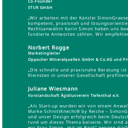
Co-Founder
STUR GmbH
„Wir arbeiten mit der Kanzlei SimonGraes
kompetent, praxisnah und lösungsorientie
Rechtsanwältin Karin Simon haben uns bee
fundierte Antworten zählen. Wir empfehle
Norbert Rogge
Marketingleiter
Oppacher Mineralquellen GmbH & Co.KG und Pr
„Die schnelle und praxisnahe Beratung ist 
Kleinsten in unserer Gesellschaft profit
Juliane Wiesmann
Vorstandschaft Ägidiusverein Tiefenthal e.V.
„Als Start-up wurden wir von einem Anwa
Marke SchnittKnecht® by Reiche – SimonG
und unser Design erfolgreich beim Deutsc
rund um dieses Thema beiseite. Wir sind 
wir Frau Simon „mit im Boot“ nennen dürf