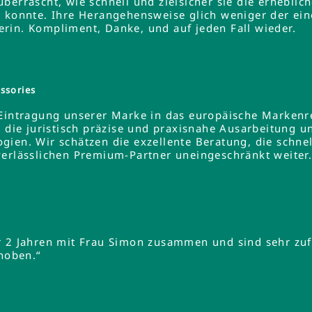
errascht, wie schnell und zielsicher sie die erheblich
 konnte. Ihre Herangehensweise glich weniger der ein
rin. Kompliment, Danke, und auf jeden Fall wieder.
ssories
 Eintragung unserer Marke in das europäische Markenre
e die juristisch präzise und praxisnahe Ausarbeitung u
gien. Wir schätzen die exzellente Beratung, die schne
verlässlichen Premium-Partner uneingeschränkt weiter
r 2 Jahren mit Frau Simon zusammen und sind sehr zuf
ehoben.“