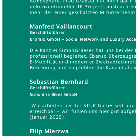
Atmosphäre. Frau Graeser hat mich darin üb
unkonventionellen IP Projekts ausleuchten
mehr der einer geschätzten Mitunternehme
Manfred Vaillancourt
Geschäftsführer
Bromio GmbH – Social Network and Luxury Acce
Die Kanzlei SimonGraeser hat uns bei der
professionell begleitet. Ebenso überzeugt
E-Mobilität und moderner Zweiradtechnolo
Betreuung und empfehlen die Kanzlei als 
Sebastian Bernhard
Geschäftsführer
Sunshine Bikes GmbH
„Wir arbeiten bei der STUR GmbH seit übe
erreichbar – wir fühlen uns hier gut aufg
(Januar 2025)
Filip Mierzwa