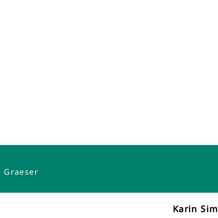
e Graeser
Karin Si