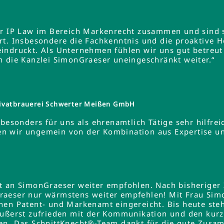
er IP Law im Bereich Markenrecht zusammen und sind s
rt. Insbesondere die Fachkenntnis und die proaktive 
indruckt. Als Unternehmen fühlen wir uns gut betreut
n die Kanzlei SimonGraeser uneingeschränkt weiter.“
ivatbrauerei Schwerter Meißen GmbH
besonders für uns als ehrenamtlich Tätige sehr hilfreic
ieren wir ungemein von der Kombination aus Expertise 
lt an SimonGraeser weiter empfohlen. Nach bisheriger
raeser nur wärmstens weiter empfehlen! Mit Frau Si
hen Patent- und Markenamt eingereicht. Bis heute steh
äußerst zufrieden mit der Kommunikation und den kurz
en. Das SchnittKnecht®-Team dankt für die gute Zusa