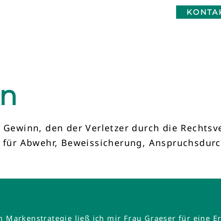
KONTA
nn
winn, den der Verletzer durch die Rechtsverl
em für Abwehr, Beweissicherung, Anspruchsdu
en Markenstrategie ließ ich mir Frau Graeser für ein