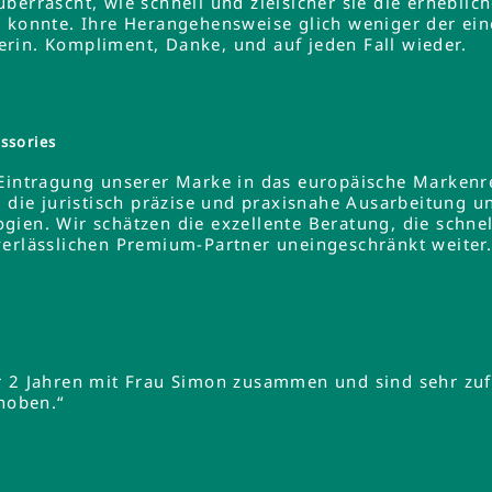
errascht, wie schnell und zielsicher sie die erheblich
 konnte. Ihre Herangehensweise glich weniger der ein
rin. Kompliment, Danke, und auf jeden Fall wieder.
ssories
 Eintragung unserer Marke in das europäische Markenre
e die juristisch präzise und praxisnahe Ausarbeitung u
gien. Wir schätzen die exzellente Beratung, die schne
verlässlichen Premium-Partner uneingeschränkt weiter
r 2 Jahren mit Frau Simon zusammen und sind sehr zuf
ehoben.“