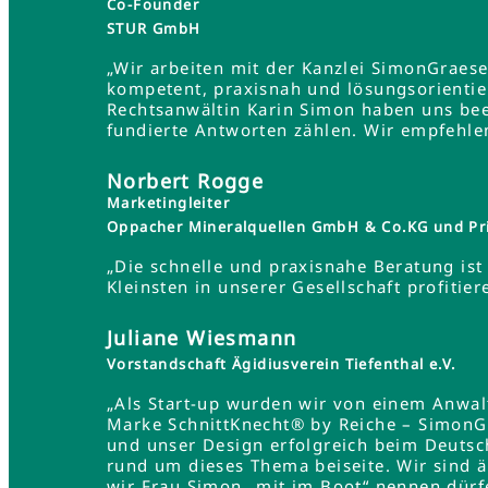
Co-Founder
STUR GmbH
„Wir arbeiten mit der Kanzlei SimonGraes
kompetent, praxisnah und lösungsorientie
Rechtsanwältin Karin Simon haben uns bee
fundierte Antworten zählen. Wir empfehle
Norbert Rogge
Marketingleiter
Oppacher Mineralquellen GmbH & Co.KG und Pr
„Die schnelle und praxisnahe Beratung ist 
Kleinsten in unserer Gesellschaft profit
Juliane Wiesmann
Vorstandschaft Ägidiusverein Tiefenthal e.V.
„Als Start-up wurden wir von einem Anwa
Marke SchnittKnecht® by Reiche – SimonG
und unser Design erfolgreich beim Deutsc
rund um dieses Thema beiseite. Wir sind 
wir Frau Simon „mit im Boot“ nennen dürf