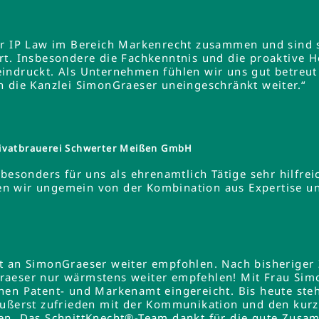
er IP Law im Bereich Markenrecht zusammen und sind s
rt. Insbesondere die Fachkenntnis und die proaktive 
indruckt. Als Unternehmen fühlen wir uns gut betreut
n die Kanzlei SimonGraeser uneingeschränkt weiter.“
ivatbrauerei Schwerter Meißen GmbH
besonders für uns als ehrenamtlich Tätige sehr hilfreic
ieren wir ungemein von der Kombination aus Expertise 
lt an SimonGraeser weiter empfohlen. Nach bisheriger
raeser nur wärmstens weiter empfehlen! Mit Frau Si
hen Patent- und Markenamt eingereicht. Bis heute steh
äußerst zufrieden mit der Kommunikation und den kurz
en. Das SchnittKnecht®-Team dankt für die gute Zusa