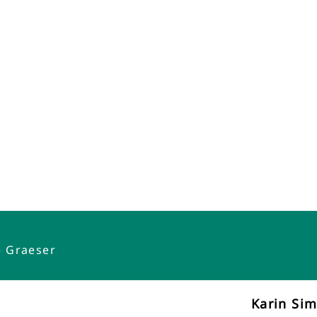
e Graeser
Karin Si