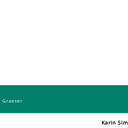
e Graeser
Karin Si