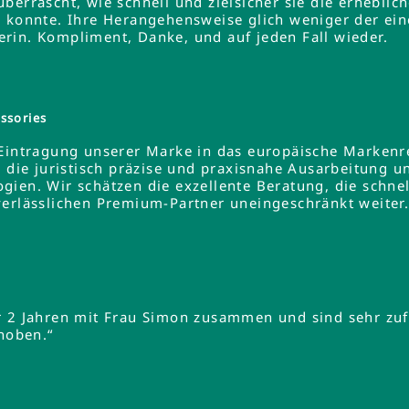
errascht, wie schnell und zielsicher sie die erheblich
 konnte. Ihre Herangehensweise glich weniger der ein
rin. Kompliment, Danke, und auf jeden Fall wieder.
ssories
 Eintragung unserer Marke in das europäische Markenre
e die juristisch präzise und praxisnahe Ausarbeitung u
gien. Wir schätzen die exzellente Beratung, die schne
verlässlichen Premium-Partner uneingeschränkt weiter
r 2 Jahren mit Frau Simon zusammen und sind sehr zuf
ehoben.“