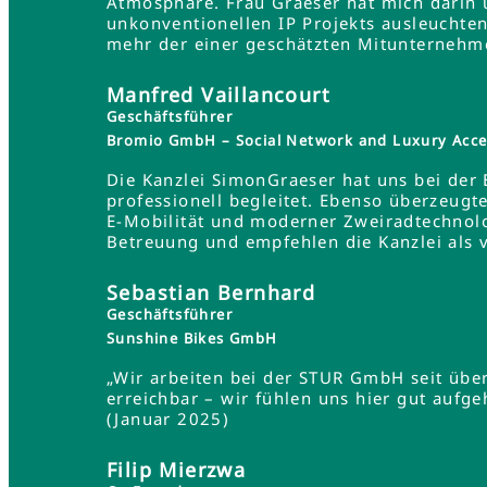
Atmosphäre. Frau Graeser hat mich darin üb
unkonventionellen IP Projekts ausleuchten
mehr der einer geschätzten Mitunternehme
Manfred Vaillancourt
Geschäftsführer
Bromio GmbH – Social Network and Luxury Acce
Die Kanzlei SimonGraeser hat uns bei der
professionell begleitet. Ebenso überzeugt
E-Mobilität und moderner Zweiradtechnolo
Betreuung und empfehlen die Kanzlei als 
Sebastian Bernhard
Geschäftsführer
Sunshine Bikes GmbH
„Wir arbeiten bei der STUR GmbH seit übe
erreichbar – wir fühlen uns hier gut aufg
(Januar 2025)
Filip Mierzwa