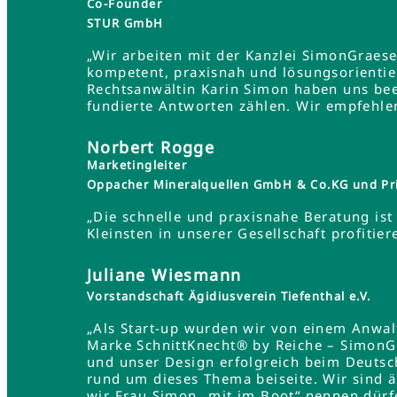
Co-Founder
STUR GmbH
„Wir arbeiten mit der Kanzlei SimonGraes
kompetent, praxisnah und lösungsorientie
Rechtsanwältin Karin Simon haben uns bee
fundierte Antworten zählen. Wir empfehle
Norbert Rogge
Marketingleiter
Oppacher Mineralquellen GmbH & Co.KG und Pr
„Die schnelle und praxisnahe Beratung ist 
Kleinsten in unserer Gesellschaft profit
Juliane Wiesmann
Vorstandschaft Ägidiusverein Tiefenthal e.V.
„Als Start-up wurden wir von einem Anwa
Marke SchnittKnecht® by Reiche – SimonG
und unser Design erfolgreich beim Deutsc
rund um dieses Thema beiseite. Wir sind 
wir Frau Simon „mit im Boot“ nennen dürf