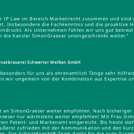
er IP Law im Bereich Markenrecht zusammen und sind s
rt. Insbesondere die Fachkenntnis und die proaktive 
indruckt. Als Unternehmen fühlen wir uns gut betreut
n die Kanzlei SimonGraeser uneingeschränkt weiter.“
ivatbrauerei Schwerter Meißen GmbH
besonders für uns als ehrenamtlich Tätige sehr hilfreic
ieren wir ungemein von der Kombination aus Expertise 
lt an SimonGraeser weiter empfohlen. Nach bisheriger
raeser nur wärmstens weiter empfehlen! Mit Frau Si
hen Patent- und Markenamt eingereicht. Bis heute steh
äußerst zufrieden mit der Kommunikation und den kurz
en. Das SchnittKnecht®-Team dankt für die gute Zusa