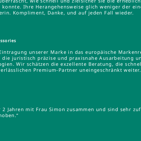
errascht, wie schnell und zielsicher sie die erheblich
 konnte. Ihre Herangehensweise glich weniger der ein
rin. Kompliment, Danke, und auf jeden Fall wieder.
ssories
 Eintragung unserer Marke in das europäische Markenre
e die juristisch präzise und praxisnahe Ausarbeitung u
gien. Wir schätzen die exzellente Beratung, die schne
verlässlichen Premium-Partner uneingeschränkt weiter
r 2 Jahren mit Frau Simon zusammen und sind sehr zuf
ehoben.“