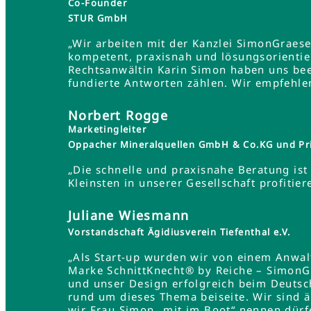
Co-Founder
STUR GmbH
„Wir arbeiten mit der Kanzlei SimonGraes
kompetent, praxisnah und lösungsorientie
Rechtsanwältin Karin Simon haben uns bee
fundierte Antworten zählen. Wir empfehle
Norbert Rogge
Marketingleiter
Oppacher Mineralquellen GmbH & Co.KG und Pr
„Die schnelle und praxisnahe Beratung ist 
Kleinsten in unserer Gesellschaft profit
Juliane Wiesmann
Vorstandschaft Ägidiusverein Tiefenthal e.V.
„Als Start-up wurden wir von einem Anwa
Marke SchnittKnecht® by Reiche – SimonG
und unser Design erfolgreich beim Deutsc
rund um dieses Thema beiseite. Wir sind 
wir Frau Simon „mit im Boot“ nennen dürf