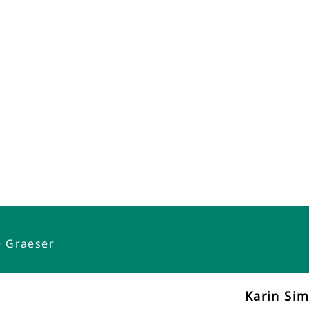
e Graeser
Karin Si