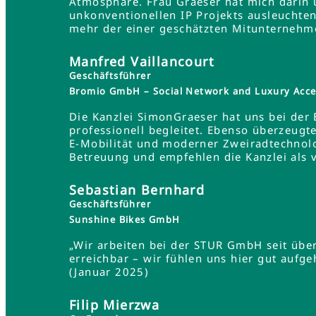
Atmosphäre. Frau Graeser hat mich darin üb
unkonventionellen IP Projekts ausleuchten
mehr der einer geschätzten Mitunternehme
Manfred Vaillancourt
Geschäftsführer
Bromio GmbH – Social Network and Luxury Acce
Die Kanzlei SimonGraeser hat uns bei der
professionell begleitet. Ebenso überzeugt
E-Mobilität und moderner Zweiradtechnolo
Betreuung und empfehlen die Kanzlei als 
Sebastian Bernhard
Geschäftsführer
Sunshine Bikes GmbH
„Wir arbeiten bei der STUR GmbH seit übe
erreichbar – wir fühlen uns hier gut aufg
(Januar 2025)
Filip Mierzwa