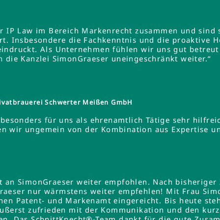
er IP Law im Bereich Markenrecht zusammen und sind s
rt. Insbesondere die Fachkenntnis und die proaktive 
indruckt. Als Unternehmen fühlen wir uns gut betreut
n die Kanzlei SimonGraeser uneingeschränkt weiter.“
ivatbrauerei Schwerter Meißen GmbH
besonders für uns als ehrenamtlich Tätige sehr hilfreic
ieren wir ungemein von der Kombination aus Expertise 
lt an SimonGraeser weiter empfohlen. Nach bisheriger
raeser nur wärmstens weiter empfehlen! Mit Frau Si
hen Patent- und Markenamt eingereicht. Bis heute steh
äußerst zufrieden mit der Kommunikation und den kurz
en. Das SchnittKnecht®-Team dankt für die gute Zusa