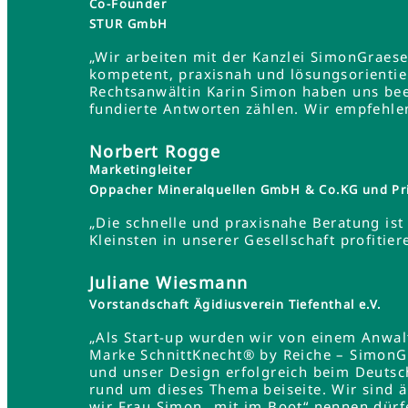
Co-Founder
STUR GmbH
„Wir arbeiten mit der Kanzlei SimonGraes
kompetent, praxisnah und lösungsorientie
Rechtsanwältin Karin Simon haben uns bee
fundierte Antworten zählen. Wir empfehle
Norbert Rogge
Marketingleiter
Oppacher Mineralquellen GmbH & Co.KG und Pr
„Die schnelle und praxisnahe Beratung ist 
Kleinsten in unserer Gesellschaft profit
Juliane Wiesmann
Vorstandschaft Ägidiusverein Tiefenthal e.V.
„Als Start-up wurden wir von einem Anwa
Marke SchnittKnecht® by Reiche – SimonG
und unser Design erfolgreich beim Deutsc
rund um dieses Thema beiseite. Wir sind 
wir Frau Simon „mit im Boot“ nennen dürf