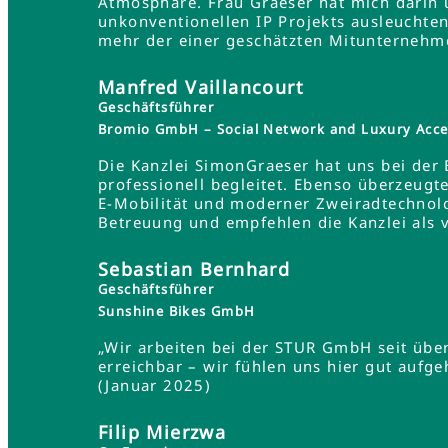
Atmosphäre. Frau Graeser hat mich darin üb
unkonventionellen IP Projekts ausleuchten
mehr der einer geschätzten Mitunternehme
Manfred Vaillancourt
Geschäftsführer
Bromio GmbH – Social Network and Luxury Acce
Die Kanzlei SimonGraeser hat uns bei der
professionell begleitet. Ebenso überzeugt
E-Mobilität und moderner Zweiradtechnolo
Betreuung und empfehlen die Kanzlei als 
Sebastian Bernhard
Geschäftsführer
Sunshine Bikes GmbH
„Wir arbeiten bei der STUR GmbH seit übe
erreichbar – wir fühlen uns hier gut aufg
(Januar 2025)
Filip Mierzwa