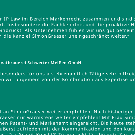
er IP Law im Bereich Markenrecht zusammen und sind s
rt. Insbesondere die Fachkenntnis und die proaktive 
indruckt. Als Unternehmen fühlen wir uns gut betreut
n die Kanzlei SimonGraeser uneingeschränkt weiter.“
ivatbrauerei Schwerter Meißen GmbH
besonders für uns als ehrenamtlich Tätige sehr hilfreic
ieren wir ungemein von der Kombination aus Expertise 
lt an SimonGraeser weiter empfohlen. Nach bisheriger
raeser nur wärmstens weiter empfehlen! Mit Frau Si
hen Patent- und Markenamt eingereicht. Bis heute steh
äußerst zufrieden mit der Kommunikation und den kurz
en. Das SchnittKnecht®-Team dankt für die gute Zusa