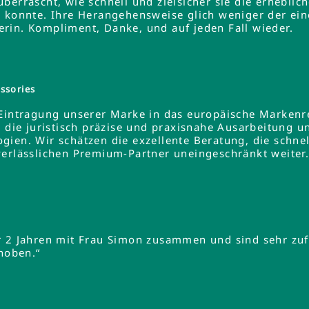
errascht, wie schnell und zielsicher sie die erheblich
 konnte. Ihre Herangehensweise glich weniger der ein
rin. Kompliment, Danke, und auf jeden Fall wieder.
ssories
 Eintragung unserer Marke in das europäische Markenre
e die juristisch präzise und praxisnahe Ausarbeitung u
gien. Wir schätzen die exzellente Beratung, die schne
verlässlichen Premium-Partner uneingeschränkt weiter
r 2 Jahren mit Frau Simon zusammen und sind sehr zuf
ehoben.“