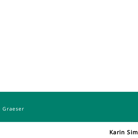
e Graeser
Karin Si