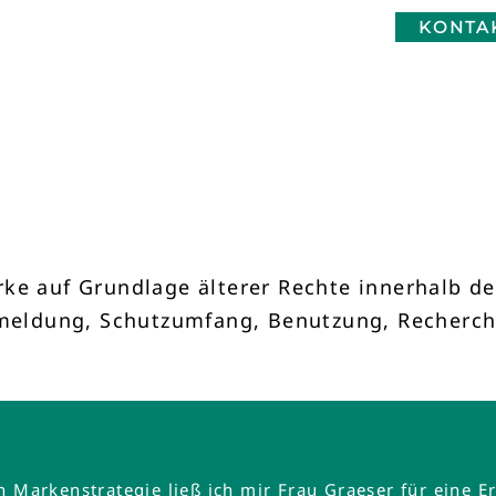
KONTA
ke auf Grundlage älterer Rechte innerhalb de
Anmeldung, Schutzumfang, Benutzung, Recherc
en Markenstrategie ließ ich mir Frau Graeser für ein