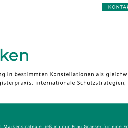
KONTA
rken
ng in bestimmten Konstellationen als gleich
egisterpraxis, internationale Schutzstrategien
en Markenstrategie ließ ich mir Frau Graeser für ein